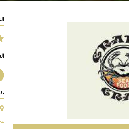
الت
ال
تف