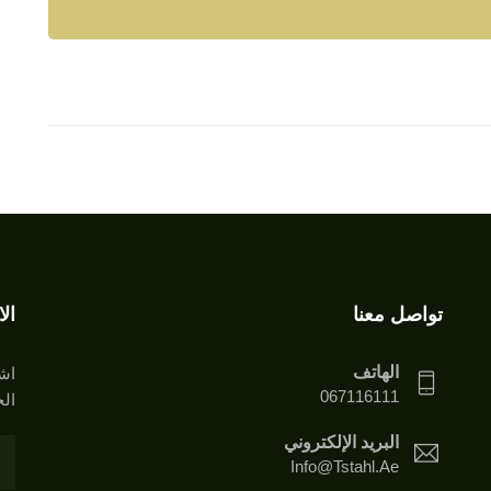
تواصل معنا
ال
الهاتف
اشت
067116111
الخ
البريد الإلكتروني
Info@tstahl.ae