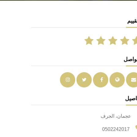
قييم
تواصل
اصيل
عجمان، الجرف
0502242017