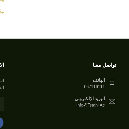
تواصل معنا
ال
الهاتف
اشت
067116111
الخ
البريد الإلكتروني
Info@tstahl.ae